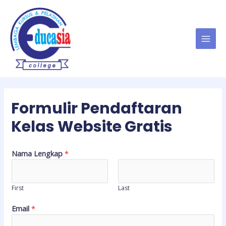
Lewati
ke
konten
MAI
MEN
Formulir Pendaftaran
Kelas Website Gratis
Nama Lengkap
*
First
Last
Email
*